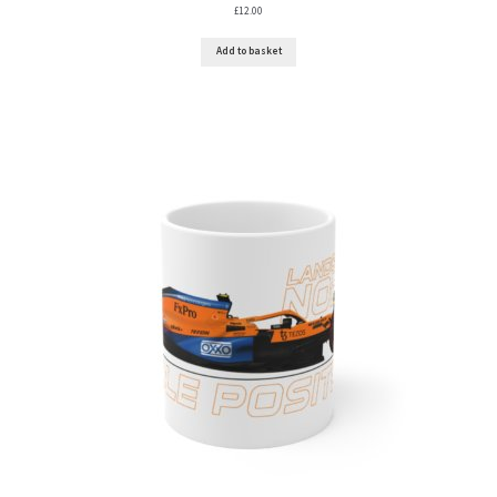
£
12.00
Add to basket