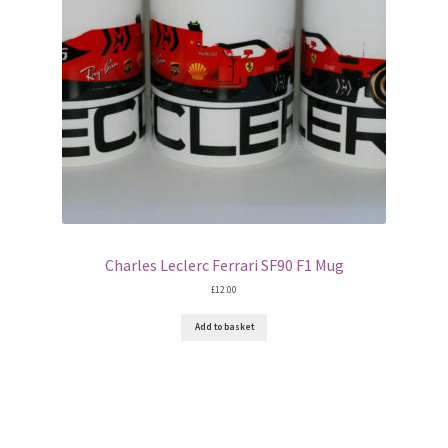
My account
Prints on metal – coming soon
Privacy Policy
Race Boards
Redbubble
Charles Leclerc Ferrari SF90 F1 Mug
£
12.00
Scuderia GP Shop
Add to basket
F1 Car stickers
F1 Helmet display pieces