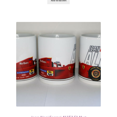
Add to basket
Gilles Villeneuve F1 helmets
Giovinazzi F1 helmet stickers
Graham Hill – F1 helmet
Jack Brabham – F1 helmet
Jackie Stewart F1 helmets
Jacques Villeneuve F1 helmets
James Hunt Helmet stickers
Jenson Button – F1 helmet
Jim Clark – F1 helmet