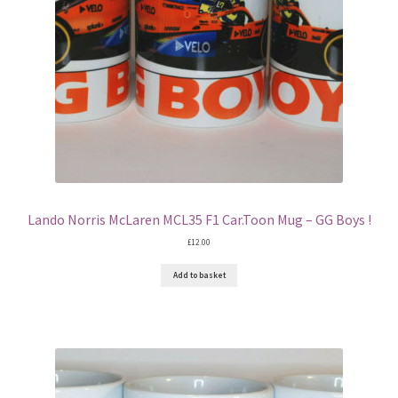
Ferrari F1 Rear wing displays
Jordan F1 endplate displays
Lotus F1 endplate displays
McLaren Wing displays
Williams F1 endplate displays
Lando Norris McLaren MCL35 F1 Car.Toon Mug – GG Boys !
Scuderia GP’s Friends
£
12.00
Add to basket
Vinyl Banners