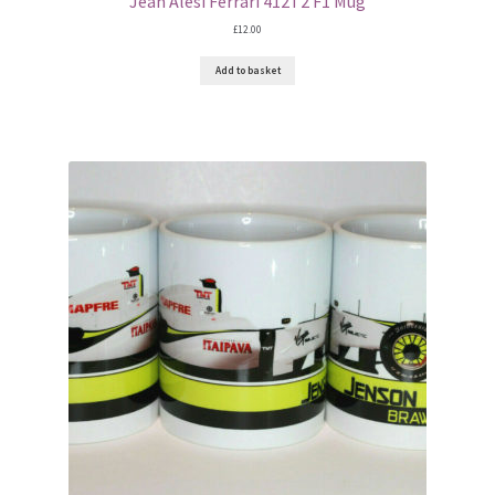
Jean Alesi Ferrari 412T2 F1 Mug
£
12.00
Jody Scheckter F1 helmet
Add to basket
Juan-Pablo Montoya F1 helmets
Kevin Magnussen F1 helmets
Kimi Raikkonen F1 helmets
Lando Norris F1 helmets
Lewis Hamilton – F1 helmets
Max Verstappen F1 helmets
Michael Schumacher F1 helmets