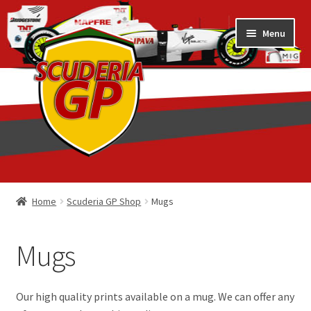
Skip
Skip
Menu
to
to
navigation
content
Home
Home
Scuderia GP Shop
Mugs
1/18 Display Cases
Mugs
3D Printed
Art by Eder Costa Barcellos
Our high quality prints available on a mug. We can offer any