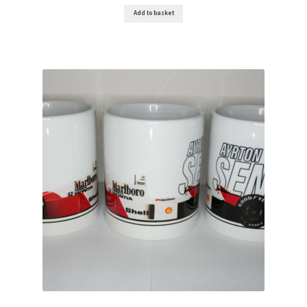
F1 Drivers’ Artwork Prints
Add to basket
Alain Prost Artwork Prints
Ayrton Senna Artwork Prints
Carlos Sainz Artwork Prints
Charles Leclerc Artwork Prints
Charles Leclerc Artwork Prints.
Damon Hill Artwork Prints
Daniel Ricciardo Artwork Prints
David Coulthard Artwork Prints