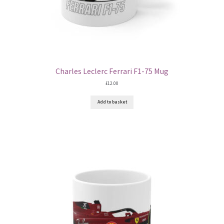
Michael Schumacher Artwork Prints
Mika Hakkinen Artwork Prints
Charles Leclerc Ferrari F1-75 Mug
Nelson Piquet Artwork Prints
£
12.00
Nico Hulkenberg Artwork Prints
Add to basket
Nigel Mansell Artwork Prints
Niki Lauda Artwork Prints.
Riccardo Patrese Artwork Prints
Ronnie Peterson Artwork Prints