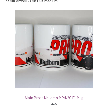
of our artworks on this medium.
Basket
Checkout
Contact us
F1 Art
F1 Art.
Homepage
F1 Car profiles
F1 Driver helmet Art prints & posters
Alain Prost McLaren MP4/2C F1 Mug
£
12.00