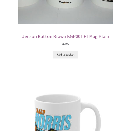
Roland Ratzenberger F1 helmet
Ronnie Peterson F1 helmets
Rubens Barrichello – F1 helmet
Jenson Button Brawn BGP001 F1 Mug Plain
£
12.00
Sebastian Vettel F1 helmets
Add to basket
Sergio Perez F1 helmets
Valterri Bottas – F1 helmet
Fernando Alonso – F1 Helmets
Jean Alesi – F1 helmets
Jean Alesi – F1 helmets Copy